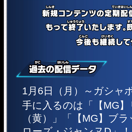
1月6日（月）～ガシャ
手に入るのは「【MG】
（黄）」「【MG】ブラ
ローズ・ジャンヌD」！