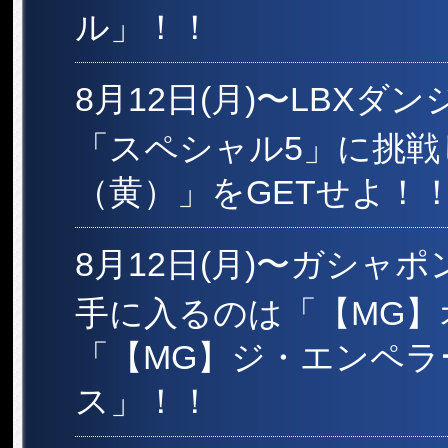
ル」！！
8月12日(月)〜LBX
「スペシャル5」に挑戦
（黄）」をGETせよ！
8月12日(月)〜ガシャ
手に入るのは「【MG】
「【MG】ジ・エンペラ
ス」！！