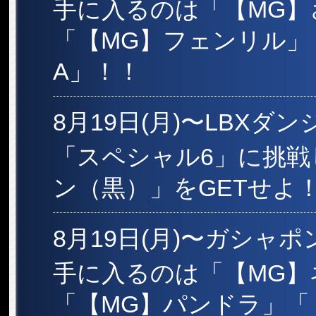
手に入るのは「【MG】
「【MG】フェンリル」
A」！！
8月19日(月)〜LBX
「スペシャル6」に挑戦
ン（黒）」をGETせよ
8月19日(月)〜ガシャ
手に入るのは「【MG】
「【MG】パンドラ」「