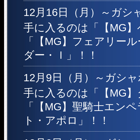
12月16日（月）～ガ
手に入るのは「【MG】
「【MG】フェアリール
ダー・Ｉ」！！
12月9日（月）～ガシ
手に入るのは「【MG】
「【MG】聖騎士エンペ
ト・アポロ」！！