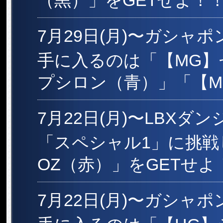
（黒）」をGETせよ！
7月29日(月)〜ガシャ
手に入るのは「【MG】
プシロン（青）」「【MG
7月22日(月)〜LBX
「スペシャル1」に挑戦
OZ（赤）」をGETせよ
7月22日(月)〜ガシャ